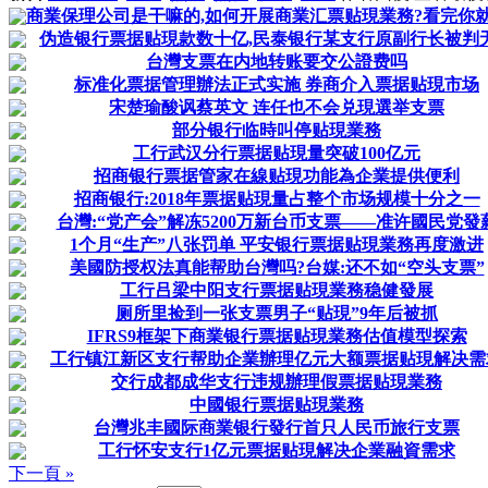
商業保理公司是干嘛的,如何开展商業汇票贴現業務?看完你
伪造银行票据贴現款数十亿,民泰银行某支行原副行长被判
台灣支票在内地转账要交公證费吗
标准化票据管理辦法正式实施 券商介入票据贴現市场
宋楚瑜酸讽蔡英文 连任也不会兑現選举支票
部分银行临時叫停贴現業務
工行武汉分行票据贴現量突破100亿元
招商银行票据管家在線贴現功能為企業提供便利
招商银行:2018年票据贴現量占整个市场规模十分之一
台灣:“党产会”解冻5200万新台币支票——准许國民党發
1个月“生产”八张罚单 平安银行票据贴現業務再度激进
美國防授权法真能帮助台灣吗?台媒:还不如“空头支票”
工行吕梁中阳支行票据贴現業務稳健發展
厕所里捡到一张支票男子“贴現”9年后被抓
IFRS9框架下商業银行票据贴現業務估值模型探索
工行镇江新区支行帮助企業辦理亿元大额票据贴現解决需
交行成都成华支行违规辦理假票据贴現業務
中國银行票据贴現業務
台灣兆丰國际商業银行發行首只人民币旅行支票
工行怀安支行1亿元票据贴現解决企業融資需求
下一頁 »