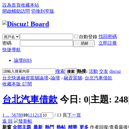
設為首頁
收藏本站
開啟輔助訪問
切換到窄版
找回密碼
自動登錄
密碼
立即註冊
登錄
快捷導航
論壇
BBS
搜索
熱搜:
活動
交友
discuz
搜索
台北快速融資當舖論壇
»
論壇
›
融資當舖
›
台北汽車借款
收藏本版
|
訂閱
台北汽車借款
今日:
0
|
主題:
248
1 ...
5
6
7
8
9
10
11
12
13
/ 13 頁
下一頁
返 回
新窗
全部主題
最新
熱門
熱帖
精華
更多
作者
回復/查看
最後