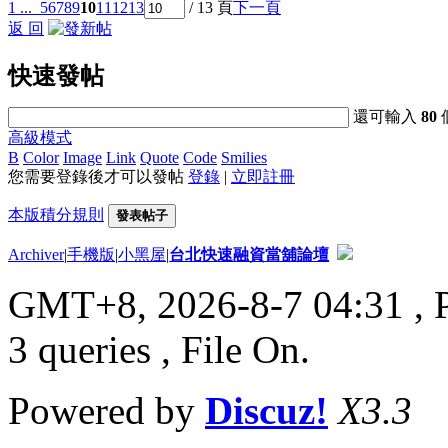
1 ...
5
6
7
8
9
10
11
12
13
/ 13 頁
下一頁
返 回
快速發帖
還可輸入
80
高級模式
B
Color
Image
Link
Quote
Code
Smilies
您需要登錄後才可以發帖
登錄
|
立即註冊
本版積分規則
發表帖子
Archiver
|
手機版
|
小黑屋
|
台北快速融資當舖論壇
GMT+8, 2026-8-7 04:31
, 
3 queries , File On.
Powered by
Discuz!
X3.3