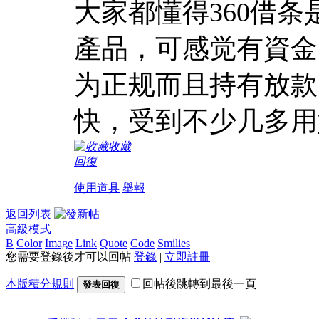
大家都懂得360借条
產品，可感觉有資金
为正规而且持有放款
快，受到不少几多用
收藏
回復
使用道具
舉報
返回列表
高級模式
B
Color
Image
Link
Quote
Code
Smilies
您需要登錄後才可以回帖
登錄
|
立即註冊
本版積分規則
回帖後跳轉到最後一頁
發表回復