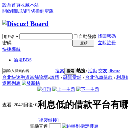
設為首頁
收藏本站
開啟輔助訪問
切換到窄版
找回密碼
自動登錄
密碼
立即註冊
登錄
快捷導航
論壇
BBS
搜索
熱搜:
活動
交友
discuz
搜索
台北快速融資當舖論壇
»
論壇
›
融資當舖
›
台北汽車借款
›
利息低
返回列表
利息低的借款平台有哪
查看:
2042
|
回復:
0
[複製鏈接]
電梯直達