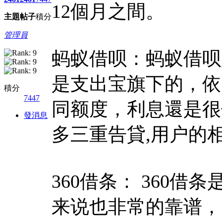
12個月之間。
主題
帖子
積分
管理員
蚂蚁借呗：蚂蚁借呗
是支出宝旗下的，依
積分
7447
同额度，利息還是很
發消息
多
三重告貸
,用户的
360借条： 360
来说也非常的靠谱，