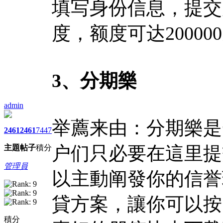
填写身份信息，提交
度，额度可达20000
3、分期樂
admin
举薦来由：分期樂是
2461
2461
7447
户们只必要在這里提
主題
帖子
積分
管理員
以主動阐發你的信誉
貸方案，讓你可以按
積分