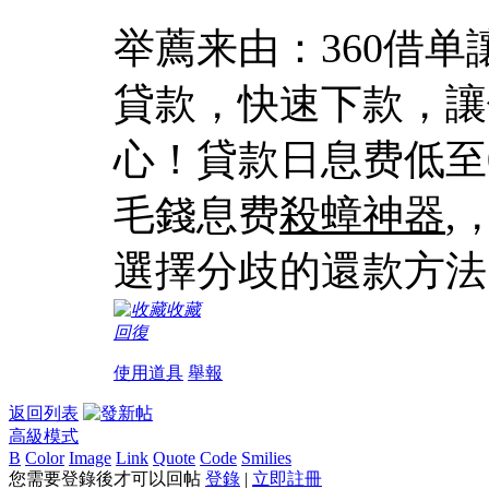
举薦来由：360借
貸款，快速下款，讓
心！貸款日息费低至0.
毛錢息费
殺蟑神器
,
選擇分歧的還款方法
收藏
回復
使用道具
舉報
返回列表
高級模式
B
Color
Image
Link
Quote
Code
Smilies
您需要登錄後才可以回帖
登錄
|
立即註冊