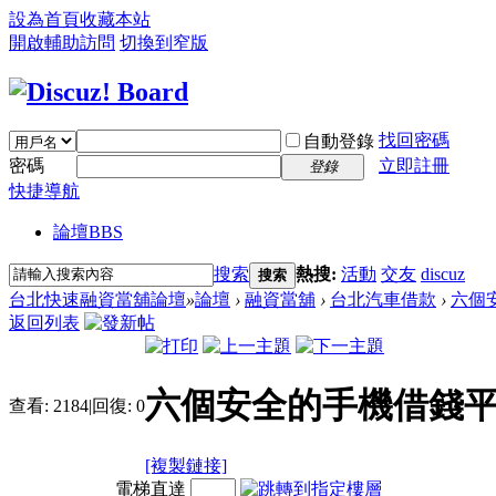
設為首頁
收藏本站
開啟輔助訪問
切換到窄版
找回密碼
自動登錄
密碼
立即註冊
登錄
快捷導航
論壇
BBS
搜索
熱搜:
活動
交友
discuz
搜索
台北快速融資當舖論壇
»
論壇
›
融資當舖
›
台北汽車借款
›
六個
返回列表
六個安全的手機借錢
查看:
2184
|
回復:
0
[複製鏈接]
電梯直達