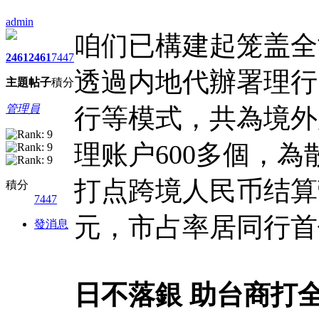
admin
咱们已構建起笼盖全
2461
2461
7447
透過内地代辦署理行
主題
帖子
積分
管理員
行等模式，共為境外
理账户600多個，為
打点跨境人民币结算
積分
7447
元，市占率居同行首
發消息
日不落銀 助台商打