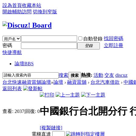
設為首頁
收藏本站
開啟輔助訪問
切換到窄版
找回密碼
自動登錄
密碼
立即註冊
登錄
快捷導航
論壇
BBS
搜索
熱搜:
活動
交友
discuz
搜索
台北快速融資當舖論壇
»
論壇
›
融資當舖
›
台北汽車借款
›
中國
返回列表
中國銀行台北開分行 
查看:
2037
|
回復:
0
[複製鏈接]
電梯直達