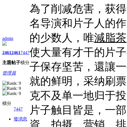
為了削减危害，获得
名导演和片子人的作
的少数人，唯
減脂茶
admin
使大量有才干的片子
2461
2461
7447
主題
帖子
積分
子保存坚苦，還讓一
管理員
就的鲜明，采纳刷票
克不及单一地归于投
積分
片子触目皆是，一部
7447
發消息
資、拍摄、营销、排