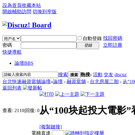
設為首頁
收藏本站
開啟輔助訪問
切換到窄版
找回密碼
自動登錄
密碼
立即註冊
登錄
快捷導航
論壇
BBS
搜索
熱搜:
活動
交友
discuz
搜索
台北快速融資當舖論壇
»
論壇
›
融資當舖
›
台北房屋二胎
›
从“1
返回列表
从“100块起投大電影
查看:
2110
|
回復:
0
[複製鏈接]
電梯直達